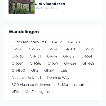
GR5 Vlaanderen
januari 01, 2000
Wandelingen
Dutch Mountain Trail
GR-12
GR-120
GR-121
GR-122
GR-126
GR-128
GR-129
GR-130
GR-131
GR-14
GR-512
GR-561
GR-564
GR-565
GR-5A
GR-654
GR-655
GR-800
GR5
GR5M
LEE
National Park Trail
Pennine Way
SGR Vlaamse Ardennen
St Martinusroute
VFM
Via Francigena