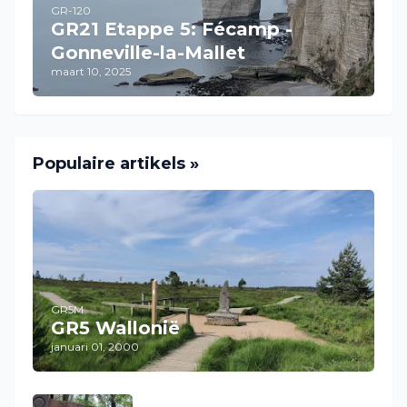
GR-120
GR21 Etappe 5: Fécamp -
Gonneville-la-Mallet
maart 10, 2025
Populaire artikels »
GR5M
GR5 Wallonië
januari 01, 2000