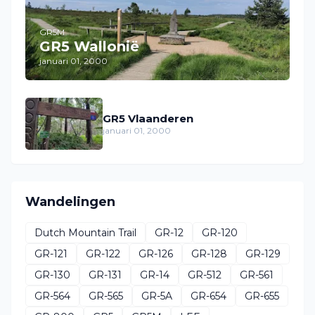
GR5M
GR5 Wallonië
januari 01, 2000
GR5 Vlaanderen
januari 01, 2000
Wandelingen
Dutch Mountain Trail
GR-12
GR-120
GR-121
GR-122
GR-126
GR-128
GR-129
GR-130
GR-131
GR-14
GR-512
GR-561
GR-564
GR-565
GR-5A
GR-654
GR-655