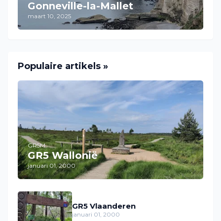
Gonneville-la-Mallet
maart 10, 2025
Populaire artikels »
GR5M
GR5 Wallonië
januari 01, 2000
GR5 Vlaanderen
januari 01, 2000