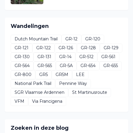
Wandelingen
Dutch Mountain Trail
GR-12
GR-120
GR-121
GR-122
GR-126
GR-128
GR-129
GR-130
GR-131
GR-14
GR-512
GR-561
GR-564
GR-565
GR-5A
GR-654
GR-655
GR-800
GR5
GR5M
LEE
National Park Trail
Pennine Way
SGR Vlaamse Ardennen
St Martinusroute
VFM
Via Francigena
Zoeken in deze blog