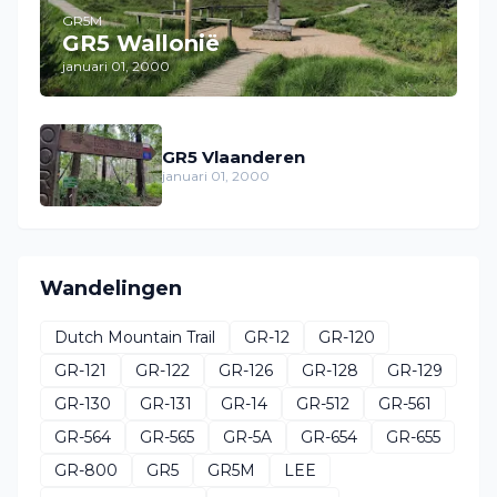
GR5M
GR5 Wallonië
januari 01, 2000
GR5 Vlaanderen
januari 01, 2000
Wandelingen
Dutch Mountain Trail
GR-12
GR-120
GR-121
GR-122
GR-126
GR-128
GR-129
GR-130
GR-131
GR-14
GR-512
GR-561
GR-564
GR-565
GR-5A
GR-654
GR-655
GR-800
GR5
GR5M
LEE