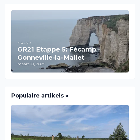
GR-120
GR21 Etappe 5: Fécamp -
Gonneville-la-Mallet
maart 10, 2025
Populaire artikels »