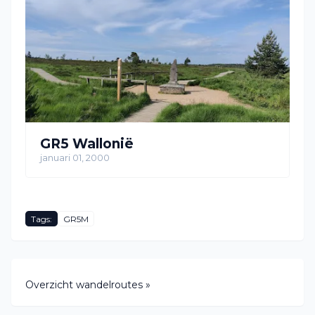
GR5 Wallonië
januari 01, 2000
Tags:
GR5M
Overzicht wandelroutes »