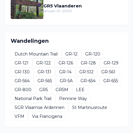
GR5 Vlaanderen
januari 01, 2000
Wandelingen
Dutch Mountain Trail
GR-12
GR-120
GR-121
GR-122
GR-126
GR-128
GR-129
GR-130
GR-131
GR-14
GR-512
GR-561
GR-564
GR-565
GR-5A
GR-654
GR-655
GR-800
GR5
GR5M
LEE
National Park Trail
Pennine Way
SGR Vlaamse Ardennen
St Martinusroute
VFM
Via Francigena