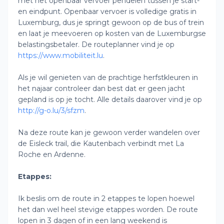
met het openbaar vervoer pendelen tussen je start-
en eindpunt. Openbaar vervoer is volledige gratis in
Luxemburg, dus je springt gewoon op de bus of trein
en laat je meevoeren op kosten van de Luxemburgse
belastingsbetaler. De routeplanner vind je op
https://www.mobiliteit.lu
.
Als je wil genieten van de prachtige herfstkleuren in
het najaar controleer dan best dat er geen jacht
gepland is op je tocht. Alle details daarover vind je op
http://g-o.lu/3/sfzm
.
Na deze route kan je gewoon verder wandelen over
de Eisleck trail, die Kautenbach verbindt met La
Roche en Ardenne.
Etappes:
Ik beslis om de route in 2 etappes te lopen hoewel
het dan wel heel stevige etappes worden. De route
lopen in 3 dagen of in een lang weekend is