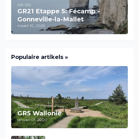
GR-120
GR21 Etappe 5: Fécamp -
Gonneville-la-Mallet
maart 10, 2025
Populaire artikels »
GR5M
GR5 Wallonië
januari 01, 2000