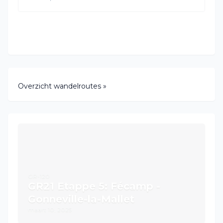
Overzicht wandelroutes »
GR-120
GR21 Etappe 5: Fécamp -
Gonneville-la-Mallet
maart 10, 2025