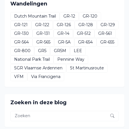
Wandelingen
Dutch Mountain Trail
GR-12
GR-120
GR-121
GR-122
GR-126
GR-128
GR-129
GR-130
GR-131
GR-14
GR-512
GR-561
GR-564
GR-565
GR-5A
GR-654
GR-655
GR-800
GR5
GR5M
LEE
National Park Trail
Pennine Way
SGR Vlaamse Ardennen
St Martinusroute
VFM
Via Francigena
Zoeken in deze blog