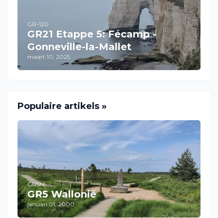
GR-120
GR21 Etappe 5: Fécamp -
Gonneville-la-Mallet
maart 10, 2025
Populaire artikels »
GR5M
GR5 Wallonië
januari 01, 2000