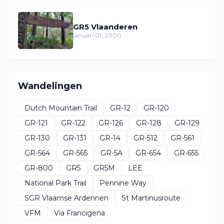
GR5 Vlaanderen
januari 01, 2000
Wandelingen
Dutch Mountain Trail
GR-12
GR-120
GR-121
GR-122
GR-126
GR-128
GR-129
GR-130
GR-131
GR-14
GR-512
GR-561
GR-564
GR-565
GR-5A
GR-654
GR-655
GR-800
GR5
GR5M
LEE
National Park Trail
Pennine Way
SGR Vlaamse Ardennen
St Martinusroute
VFM
Via Francigena