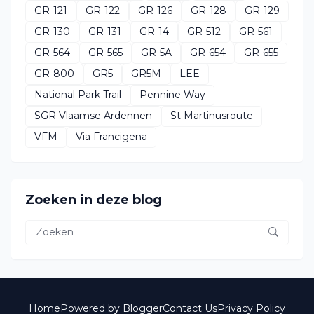
GR-121
GR-122
GR-126
GR-128
GR-129
GR-130
GR-131
GR-14
GR-512
GR-561
GR-564
GR-565
GR-5A
GR-654
GR-655
GR-800
GR5
GR5M
LEE
National Park Trail
Pennine Way
SGR Vlaamse Ardennen
St Martinusroute
VFM
Via Francigena
Zoeken in deze blog
Home
Powered by Blogger
Contact Us
Privacy Policy