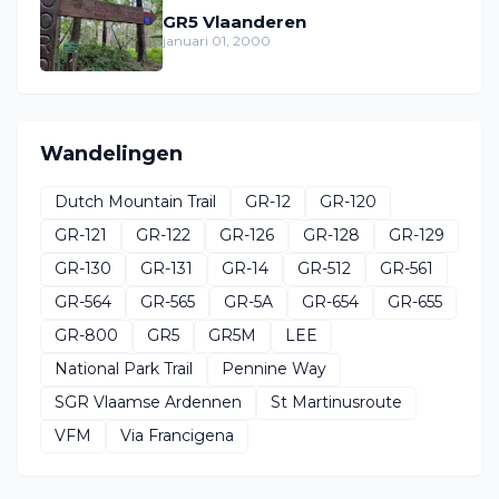
GR5 Vlaanderen
januari 01, 2000
Wandelingen
Dutch Mountain Trail
GR-12
GR-120
GR-121
GR-122
GR-126
GR-128
GR-129
GR-130
GR-131
GR-14
GR-512
GR-561
GR-564
GR-565
GR-5A
GR-654
GR-655
GR-800
GR5
GR5M
LEE
National Park Trail
Pennine Way
SGR Vlaamse Ardennen
St Martinusroute
VFM
Via Francigena