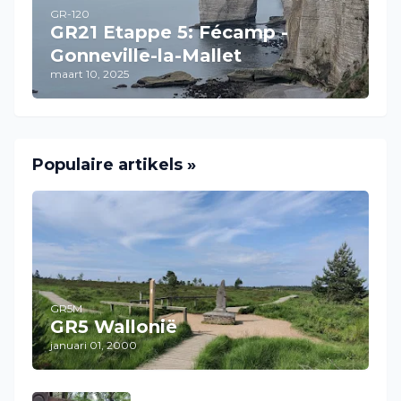
GR-120
GR21 Etappe 5: Fécamp -
Gonneville-la-Mallet
maart 10, 2025
Populaire artikels »
GR5M
GR5 Wallonië
januari 01, 2000