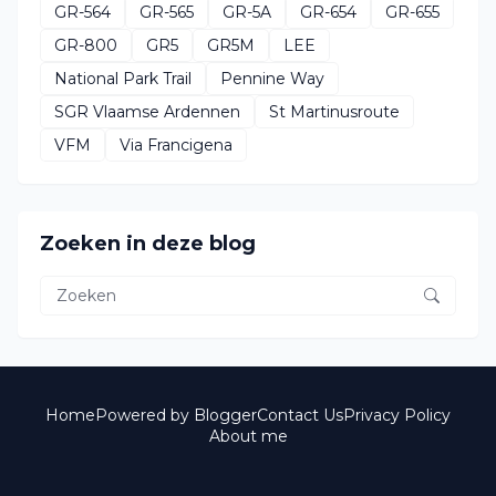
GR-564
GR-565
GR-5A
GR-654
GR-655
GR-800
GR5
GR5M
LEE
National Park Trail
Pennine Way
SGR Vlaamse Ardennen
St Martinusroute
VFM
Via Francigena
Zoeken in deze blog
Home
Powered by Blogger
Contact Us
Privacy Policy
About me