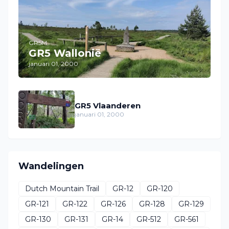
GR5M
GR5 Wallonië
januari 01, 2000
GR5 Vlaanderen
januari 01, 2000
Wandelingen
Dutch Mountain Trail
GR-12
GR-120
GR-121
GR-122
GR-126
GR-128
GR-129
GR-130
GR-131
GR-14
GR-512
GR-561