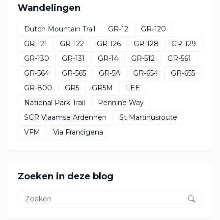
Wandelingen
Dutch Mountain Trail
GR-12
GR-120
GR-121
GR-122
GR-126
GR-128
GR-129
GR-130
GR-131
GR-14
GR-512
GR-561
GR-564
GR-565
GR-5A
GR-654
GR-655
GR-800
GR5
GR5M
LEE
National Park Trail
Pennine Way
SGR Vlaamse Ardennen
St Martinusroute
VFM
Via Francigena
Zoeken in deze blog