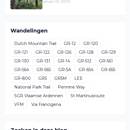
januari 01, 2000
Wandelingen
Dutch Mountain Trail
GR-12
GR-120
GR-121
GR-122
GR-126
GR-128
GR-129
GR-130
GR-131
GR-14
GR-512
GR-561
GR-564
GR-565
GR-5A
GR-654
GR-655
GR-800
GR5
GR5M
LEE
National Park Trail
Pennine Way
SGR Vlaamse Ardennen
St Martinusroute
VFM
Via Francigena