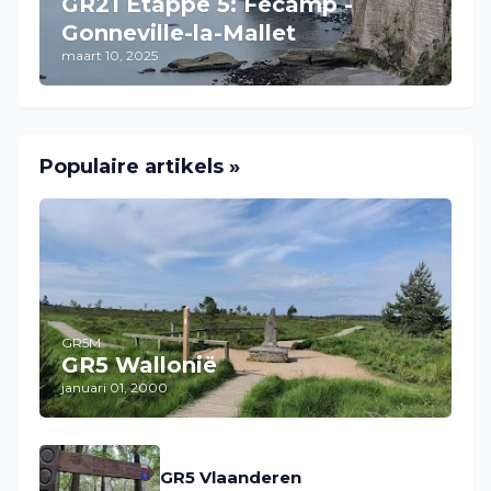
GR21 Etappe 5: Fécamp -
Gonneville-la-Mallet
maart 10, 2025
Populaire artikels »
GR5M
GR5 Wallonië
januari 01, 2000
GR5 Vlaanderen