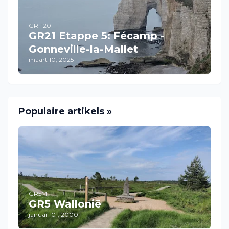
GR-120
GR21 Etappe 5: Fécamp -
Gonneville-la-Mallet
maart 10, 2025
Populaire artikels »
GR5M
GR5 Wallonië
januari 01, 2000