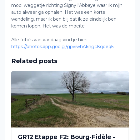
mooi weggetje richting Signy l'Abbaye waar ik mijn
auto alweer ga ophalen. Het was een korte
wandeling, maar ik ben blij dat ik ze eindelijk ben
komen lopen. Het was de moeite.
Alle foto's van vandaag vind je hier:
https://photos.app.goo.gl/gpviwhAkngcKqdeq5
.
Related posts
GR12 Etappe F2: Bourg-Fidèle -