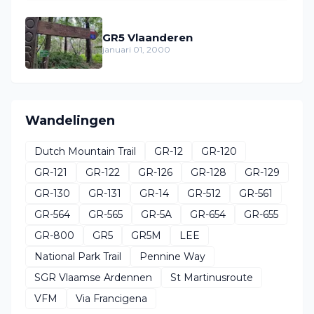
GR5 Vlaanderen
januari 01, 2000
Wandelingen
Dutch Mountain Trail
GR-12
GR-120
GR-121
GR-122
GR-126
GR-128
GR-129
GR-130
GR-131
GR-14
GR-512
GR-561
GR-564
GR-565
GR-5A
GR-654
GR-655
GR-800
GR5
GR5M
LEE
National Park Trail
Pennine Way
SGR Vlaamse Ardennen
St Martinusroute
VFM
Via Francigena