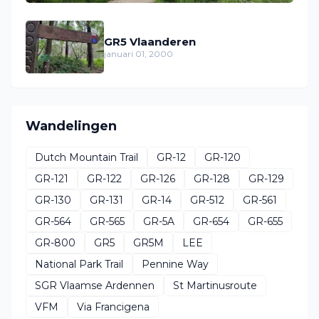
GR5 Vlaanderen
januari 01, 2000
Wandelingen
Dutch Mountain Trail
GR-12
GR-120
GR-121
GR-122
GR-126
GR-128
GR-129
GR-130
GR-131
GR-14
GR-512
GR-561
GR-564
GR-565
GR-5A
GR-654
GR-655
GR-800
GR5
GR5M
LEE
National Park Trail
Pennine Way
SGR Vlaamse Ardennen
St Martinusroute
VFM
Via Francigena