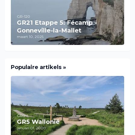
GR-120
GR21 Etappe 5: Fécamp -
Gonneville-la-Mallet
maart 10, 2025
Populaire artikels »
GR5M
GR5 Wallonië
januari 01, 2000