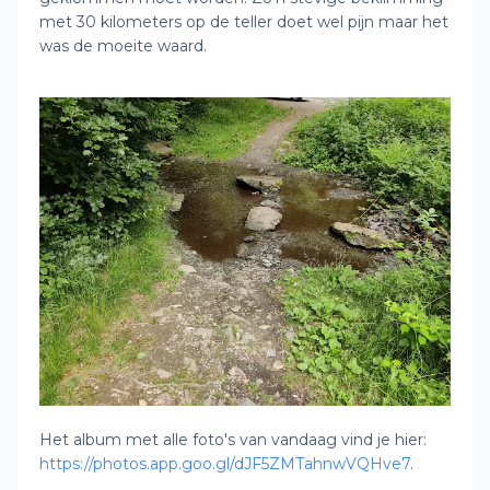
met 30 kilometers op de teller doet wel pijn maar het
was de moeite waard.
Het album met alle foto's van vandaag vind je hier:
https://photos.app.goo.gl/dJF5ZMTahnwVQHve7
.