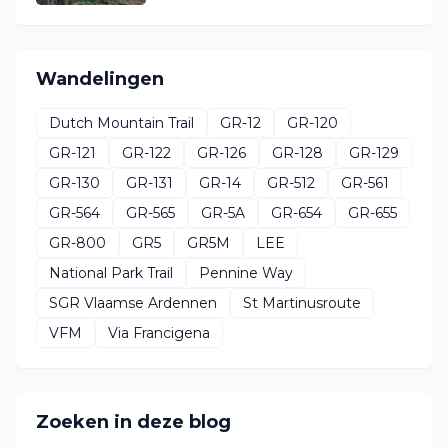
Wandelingen
Dutch Mountain Trail
GR-12
GR-120
GR-121
GR-122
GR-126
GR-128
GR-129
GR-130
GR-131
GR-14
GR-512
GR-561
GR-564
GR-565
GR-5A
GR-654
GR-655
GR-800
GR5
GR5M
LEE
National Park Trail
Pennine Way
SGR Vlaamse Ardennen
St Martinusroute
VFM
Via Francigena
Zoeken in deze blog