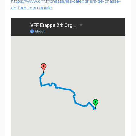
https://www.onf.fr/chasse/les-calendriers-de-chasse-
en-foret-domaniale
.