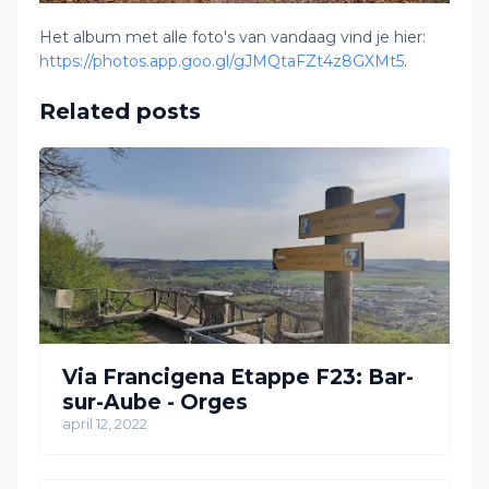
Het album met alle foto's van vandaag vind je hier:
https://photos.app.goo.gl/gJMQtaFZt4z8GXMt5
.
Related posts
Via Francigena Etappe F23: Bar-
sur-Aube - Orges
april 12, 2022