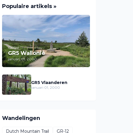
Populaire artikels »
GR5M
GR5 Wallonië
januari 01, 2000
GR5 Vlaanderen
januari 01, 2000
Wandelingen
Dutch Mountain Trail
GR-12