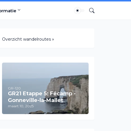
ormatie
Overzicht wandelroutes »
GR-120
GR21 Etappe 5: Fécamp -
Gonneville-la-Mallet
maart 10, 2025