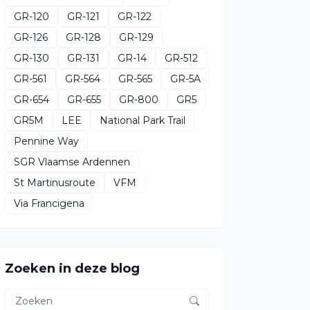
GR-120
GR-121
GR-122
GR-126
GR-128
GR-129
GR-130
GR-131
GR-14
GR-512
GR-561
GR-564
GR-565
GR-5A
GR-654
GR-655
GR-800
GR5
GR5M
LEE
National Park Trail
Pennine Way
SGR Vlaamse Ardennen
St Martinusroute
VFM
Via Francigena
Zoeken in deze blog