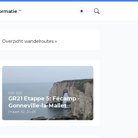
ormatie
Overzicht wandelroutes »
GR-120
GR21 Etappe 5: Fécamp -
Gonneville-la-Mallet
maart 10, 2025