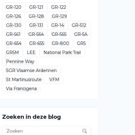
GR-120
GR-121
GR-122
GR-126
GR-128
GR-129
GR-130
GR-131
GR-14
GR-512
GR-561
GR-564
GR-565
GR-5A
GR-654
GR-655
GR-800
GR5
GR5M
LEE
National Park Trail
Pennine Way
SGR Vlaamse Ardennen
St Martinusroute
VFM
Via Francigena
Zoeken in deze blog