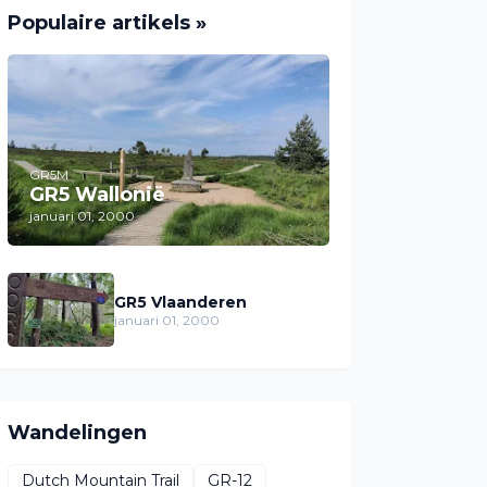
Populaire artikels »
GR5M
GR5 Wallonië
januari 01, 2000
GR5 Vlaanderen
januari 01, 2000
Wandelingen
Dutch Mountain Trail
GR-12