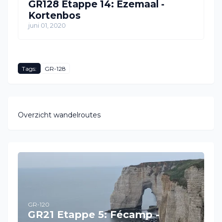
GR128 Etappe 14: Ezemaal -
Kortenbos
juni 01, 2020
Tags:
GR-128
Overzicht wandelroutes
GR-120
GR21 Etappe 5: Fécamp -