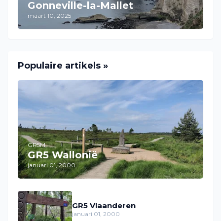
Gonneville-la-Mallet
maart 10, 2025
Populaire artikels »
GR5M
GR5 Wallonië
januari 01, 2000
GR5 Vlaanderen
januari 01, 2000