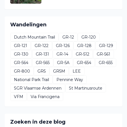
Wandelingen
Dutch Mountain Trail
GR-12
GR-120
GR-121
GR-122
GR-126
GR-128
GR-129
GR-130
GR-131
GR-14
GR-512
GR-561
GR-564
GR-565
GR-5A
GR-654
GR-655
GR-800
GR5
GR5M
LEE
National Park Trail
Pennine Way
SGR Vlaamse Ardennen
St Martinusroute
VFM
Via Francigena
Zoeken in deze blog