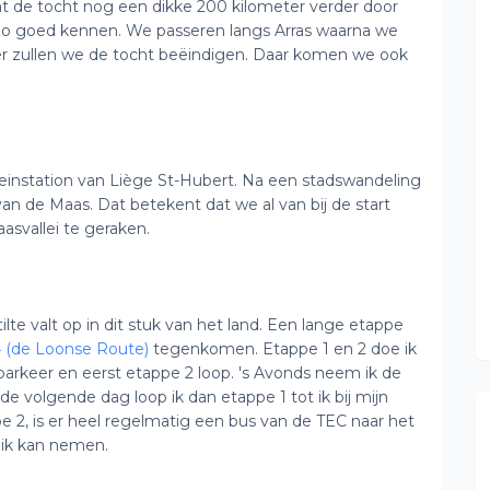
at de tocht nog een dikke 200 kilometer verder door
 zo goed kennen. We passeren langs Arras waarna we
er zullen we de tocht beëindigen. Daar komen we ook
 treinstation van Liège St-Hubert. Na een stadswandeling
an de Maas. Dat betekent dat we al van bij de start
svallei te geraken.
ilte valt op in dit stuk van het land. Een lange etappe
 (de Loonse Route)
tegenkomen. Etappe 1 en 2 doe ik
arkeer en eerst etappe 2 loop. 's Avonds neem ik de
 de volgende dag loop ik dan etappe 1 tot ik bij mijn
e 2, is er heel regelmatig een bus van de TEC naar het
Luik kan nemen.