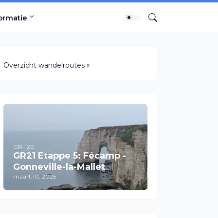
ormatie
Overzicht wandelroutes »
GR-120
GR21 Etappe 5: Fécamp -
Gonneville-la-Mallet
maart 10, 2025