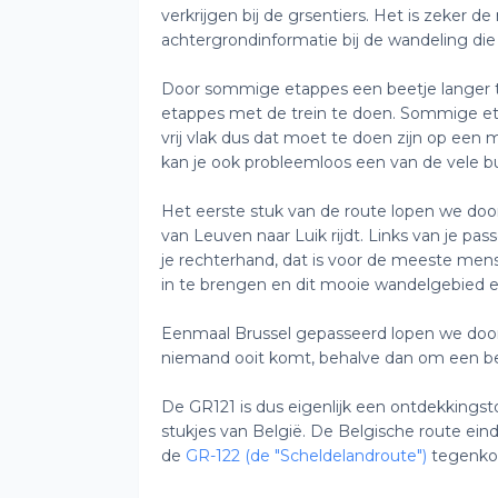
verkrijgen bij de grsentiers. Het is zeker de
achtergrondinformatie bij de wandeling die
Door sommige etappes een beetje langer te
etappes met de trein te doen. Sommige etap
vrij vlak dus dat moet te doen zijn op een mo
kan je ook probleemloos een van de vele b
Het eerste stuk van de route lopen we door 
van Leuven naar Luik rijdt. Links van je pa
je rechterhand, dat is voor de meeste mens
in te brengen en dit mooie wandelgebied 
Eenmaal Brussel gepasseerd lopen we do
niemand ooit komt, behalve dan om een bez
De GR121 is dus eigenlijk een ontdekkings
stukjes van België. De Belgische route ein
de
GR-122 (de "Scheldelandroute")
tegenko