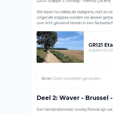
GR121 Etappe 2: Stockay - Hannut (36 km)
We lopen nu vlakbij de taalgrens, niet zo v
volgende etappes worden we alweer getrac
over licht glooiend terrein in een fantast
GR121 Eta
augustus 15, 20
Error:
Geen resultaten gevonden
Deel 2: Waver - Brussel 
Een tiental kilometer voorbij Florival zijn 