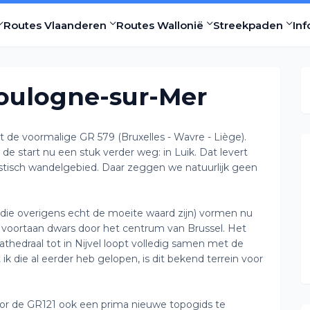
Routes Vlaanderen
Routes Wallonië
Streekpaden
Inf
Boulogne-sur-Mer
e voormalige GR 579 (Bruxelles - Wavre - Liège).
de start nu een stuk verder weg: in Luik. Dat levert
astisch wandelgebied. Daar zeggen we natuurlijk geen
(die overigens echt de moeite waard zijn) vormen nu
pt voortaan dwars door het centrum van Brussel. Het
thedraal tot in Nijvel loopt volledig samen met de
ik die al eerder heb gelopen, is dit bekend terrein voor
oor de GR121 ook een prima nieuwe topogids te