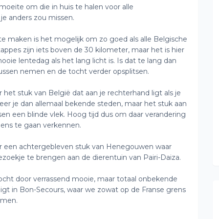
 moeite om die in huis te halen voor alle
 je anders zou missen.
 maken is het mogelijk om zo goed als alle Belgische
pes zijn iets boven de 30 kilometer, maar het is hier
oie lentedag als het lang licht is. Is dat te lang dan
ussen nemen en de tocht verder opsplitsen.
het stuk van België dat aan je rechterhand ligt als je
sseer je dan allemaal bekende steden, maar het stuk aan
en een blinde vlek. Hoog tijd dus om daar verandering
eens te gaan verkennen.
or een achtergebleven stuk van Henegouwen waar
oekje te brengen aan de dierentuin van Pairi-Daiza.
tocht door verrassend mooie, maar totaal onbekende
digt in Bon-Secours, waar we zowat op de Franse grens
men.