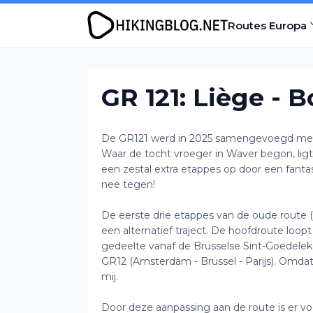
Routes Europa
GR 121: Liège - 
De GR121 werd in 2025 samengevoegd met d
Waar de tocht vroeger in Waver begon, ligt 
een zestal extra etappes op door een fant
nee tegen!
De eerste drie etappes van de oude route 
een alternatief traject. De hoofdroute loo
gedeelte vanaf de Brusselse Sint-Goedeleka
GR12 (Amsterdam - Brussel - Parijs). Omdat 
mij.
Door deze aanpassing aan de route is er v