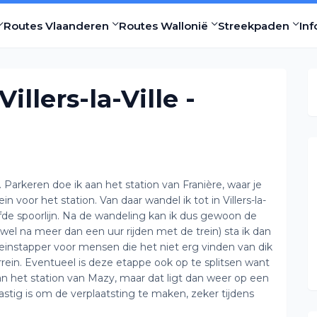
Routes Vlaanderen
Routes Wallonië
Streekpaden
Inf
illers-la-Ville -
Parkeren doe ik aan het station van Franière, waar je
n voor het station. Van daar wandel ik tot in Villers-la-
elfde spoorlijn. Na de wandeling kan ik dus gewoon de
el na meer dan een uur rijden met de trein) sta ik dan
treinstapper voor mensen die het niet erg vinden van dik
rrein. Eventueel is deze etappe ook op te splitsen want
 het station van Mazy, maar dat ligt dan weer op een
lastig is om de verplaatsting te maken, zeker tijdens