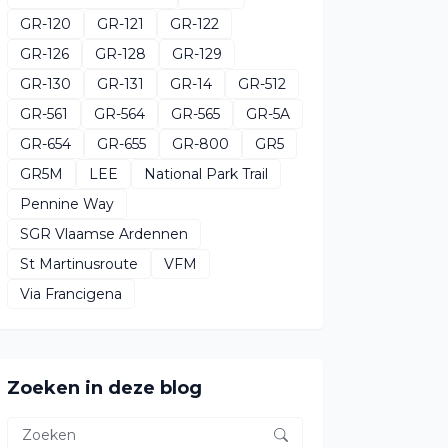
GR-120
GR-121
GR-122
GR-126
GR-128
GR-129
GR-130
GR-131
GR-14
GR-512
GR-561
GR-564
GR-565
GR-5A
GR-654
GR-655
GR-800
GR5
GR5M
LEE
National Park Trail
Pennine Way
SGR Vlaamse Ardennen
St Martinusroute
VFM
Via Francigena
Zoeken in deze blog