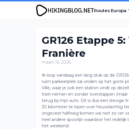
Routes Europa
GR126 Etappe 5: V
Franière
maart 16, 2026
Ik loop vandaag een lang stuk op de GR126. 
ruim parkeerplek zal vinden op het grote plei
Ville, waar je ook een station vindt op dez
trein nemen en zonder overstappen (maar w
terug bij mijn auto. Dit is dus een stevige 
30 kilometer te lopen over heuvelachtig te
ongeveer halfweg komen we niet zo ver van
heel andere spoorlijn waardoor het redelijk 
het weekend.