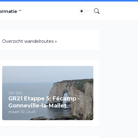
ormatie
Overzicht wandelroutes »
GR-120
GR21 Etappe 5: Fécamp -
Gonneville-la-Mallet
maart 10, 2025