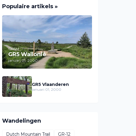
Populaire artikels »
GR5M
GR5 Wallonië
januari 01, 2000
GR5 Vlaanderen
januari 01, 2000
Wandelingen
Dutch Mountain Trail
GR-12