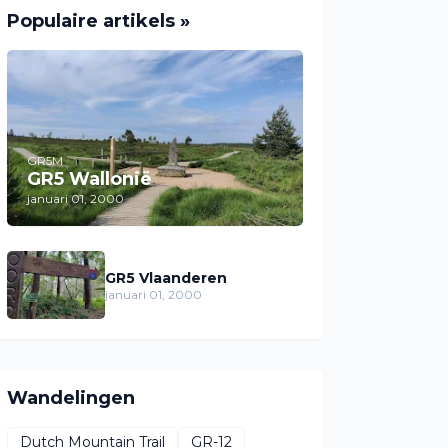
Populaire artikels »
GR5M
GR5 Wallonië
januari 01, 2000
GR5 Vlaanderen
januari 01, 2000
Wandelingen
Dutch Mountain Trail
GR-12