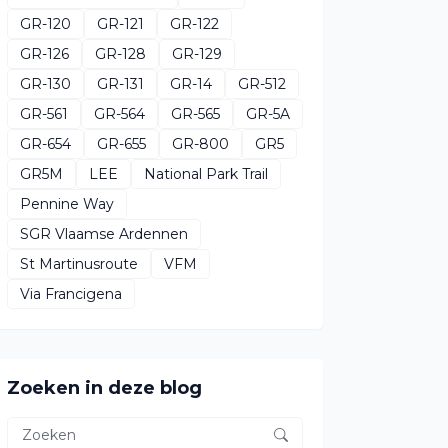
GR-120
GR-121
GR-122
GR-126
GR-128
GR-129
GR-130
GR-131
GR-14
GR-512
GR-561
GR-564
GR-565
GR-5A
GR-654
GR-655
GR-800
GR5
GR5M
LEE
National Park Trail
Pennine Way
SGR Vlaamse Ardennen
St Martinusroute
VFM
Via Francigena
Zoeken in deze blog