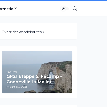
ormatie
Overzicht wandelroutes »
GR-120
GR21 Etappe 5: Fécamp -
Gonneville-la-Mallet
maart 10, 2025