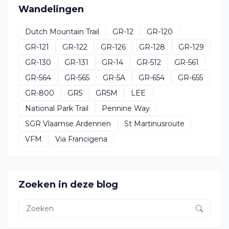
Wandelingen
Dutch Mountain Trail
GR-12
GR-120
GR-121
GR-122
GR-126
GR-128
GR-129
GR-130
GR-131
GR-14
GR-512
GR-561
GR-564
GR-565
GR-5A
GR-654
GR-655
GR-800
GR5
GR5M
LEE
National Park Trail
Pennine Way
SGR Vlaamse Ardennen
St Martinusroute
VFM
Via Francigena
Zoeken in deze blog