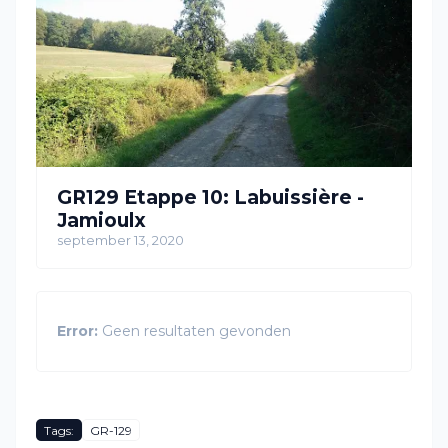
GR129 Etappe 10: Labuissière -
Jamioulx
september 13, 2020
Error:
Geen resultaten gevonden
Tags:
GR-129