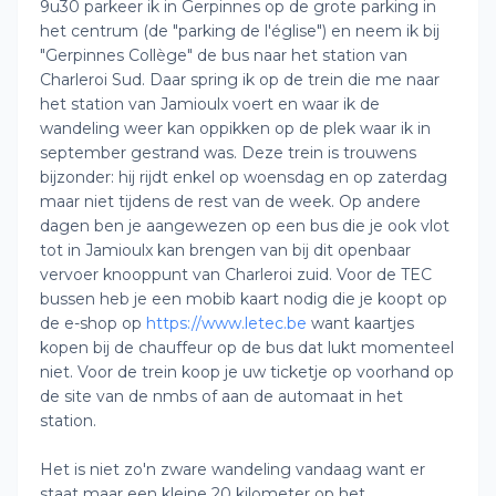
9u30 parkeer ik in Gerpinnes op de grote parking in
het centrum (de "parking de l'église") en neem ik bij
"Gerpinnes Collège" de bus naar het station van
Charleroi Sud. Daar spring ik op de trein die me naar
het station van Jamioulx voert en waar ik de
wandeling weer kan oppikken op de plek waar ik in
september gestrand was. Deze trein is trouwens
bijzonder: hij rijdt enkel op woensdag en op zaterdag
maar niet tijdens de rest van de week. Op andere
dagen ben je aangewezen op een bus die je ook vlot
tot in Jamioulx kan brengen van bij dit openbaar
vervoer knooppunt van Charleroi zuid. Voor de TEC
bussen heb je een mobib kaart nodig die je koopt op
de e-shop op
https://www.letec.be
want kaartjes
kopen bij de chauffeur op de bus dat lukt momenteel
niet. Voor de trein koop je uw ticketje op voorhand op
de site van de nmbs of aan de automaat in het
station.
Het is niet zo'n zware wandeling vandaag want er
staat maar een kleine 20 kilometer op het