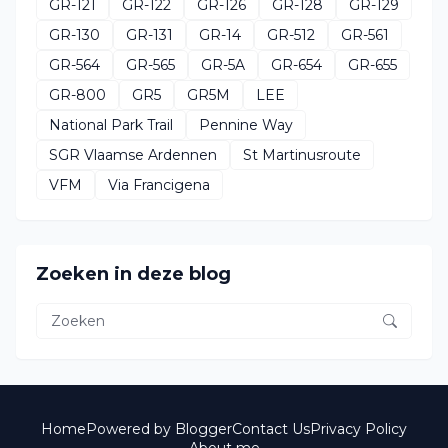
GR-121
GR-122
GR-126
GR-128
GR-129
GR-130
GR-131
GR-14
GR-512
GR-561
GR-564
GR-565
GR-5A
GR-654
GR-655
GR-800
GR5
GR5M
LEE
National Park Trail
Pennine Way
SGR Vlaamse Ardennen
St Martinusroute
VFM
Via Francigena
Zoeken in deze blog
Home
Powered by Blogger
Contact Us
Privacy Policy