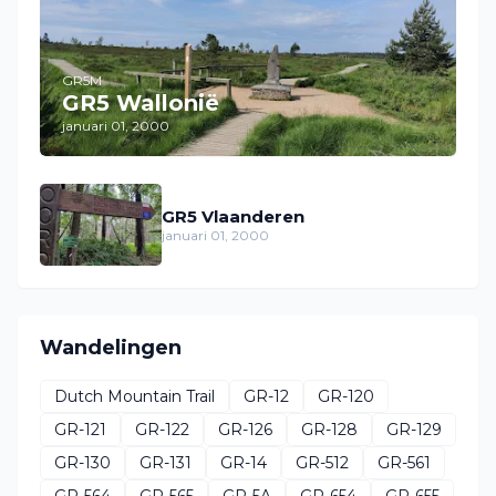
GR5M
GR5 Wallonië
januari 01, 2000
GR5 Vlaanderen
januari 01, 2000
Wandelingen
Dutch Mountain Trail
GR-12
GR-120
GR-121
GR-122
GR-126
GR-128
GR-129
GR-130
GR-131
GR-14
GR-512
GR-561
GR-564
GR-565
GR-5A
GR-654
GR-655