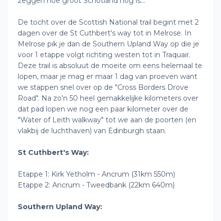
zeggen hoe groot Schotland nog is...
De tocht over de Scottish National trail begint met 2
dagen over de St Cuthbert's way tot in Melrose. In
Melrose pik je dan de Southern Upland Way op die je
voor 1 etappe volgt richting westen tot in Traquair.
Deze trail is absoluut de moeite om eens helemaal te
lopen, maar je mag er maar 1 dag van proeven want
we stappen snel over op de "Cross Borders Drove
Road". Na zo'n 50 heel gemakkelijke kilometers over
dat pad lopen we nog een paar kilometer over de
"Water of Leith walkway" tot we aan de poorten (en
vlakbij de luchthaven) van Edinburgh staan.
St Cuthbert's Way:
Etappe 1: Kirk Yetholm - Ancrum (31km 550m)
Etappe 2: Ancrum - Tweedbank (22km 640m)
Southern Upland Way: