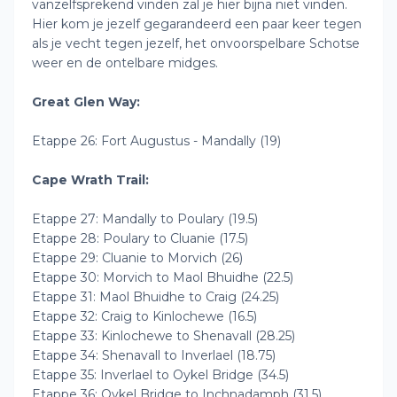
vanzelfsprekend vinden zal je hier bijna niet vinden.
Hier kom je jezelf gegarandeerd een paar keer tegen
als je vecht tegen jezelf, het onvoorspelbare Schotse
weer en de ontelbare midges.
Great Glen Way:
Etappe 26: Fort Augustus - Mandally (19)
Cape Wrath Trail:
Etappe 27: Mandally to Poulary (19.5)
Etappe 28: Poulary to Cluanie (17.5)
Etappe 29: Cluanie to Morvich (26)
Etappe 30: Morvich to Maol Bhuidhe (22.5)
Etappe 31: Maol Bhuidhe to Craig (24.25)
Etappe 32: Craig to Kinlochewe (16.5)
Etappe 33: Kinlochewe to Shenavall (28.25)
Etappe 34: Shenavall to Inverlael (18.75)
Etappe 35: Inverlael to Oykel Bridge (34.5)
Etappe 36: Oykel Bridge to Inchnadamph (31.5)