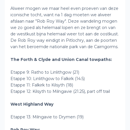
Alweer mogen we maar heel even proeven van deze
iconische tocht, want na 1 dag moeten we alweer
afslaan naar "Rob Roy Way". Deze wandeling mogen
we zo goed als helemaal lopen en ze brengt on van
de westkust bijna helemaal weer tot aan de oostkust.
De Rob Roy way eindigt in Pitlochry, aan de poorten
van het beroemde nationale park van de Cairngorms.
The Forth & Clyde and Union Canal towpaths:
Etappe 9: Ratho to Linlithgow (21)
Etappe 10: Linlithgow to Falkirk (14.5)
Etappe 11: Falkirk to Kilsyth (18)
Etappe 12: Kilsyth to Milngavie (21.25), part off trail
West Highland Way
Etappe 13: Milngavie to Drymen (19)
Rob Roy Way: