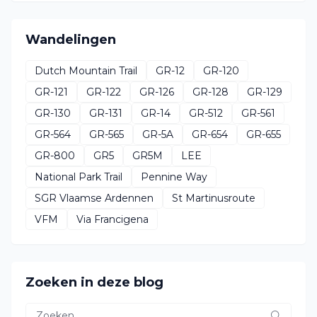
Wandelingen
Dutch Mountain Trail
GR-12
GR-120
GR-121
GR-122
GR-126
GR-128
GR-129
GR-130
GR-131
GR-14
GR-512
GR-561
GR-564
GR-565
GR-5A
GR-654
GR-655
GR-800
GR5
GR5M
LEE
National Park Trail
Pennine Way
SGR Vlaamse Ardennen
St Martinusroute
VFM
Via Francigena
Zoeken in deze blog