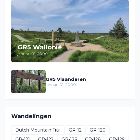
GR5M
GR5 Wallonië
januari 01, 2000
GR5 Vlaanderen
januari 01, 2000
Wandelingen
Dutch Mountain Trail
GR-12
GR-120
GR-121
GR-122
GR-126
GR-128
GR-129