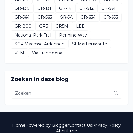
GR-130
GR-131
GR-14
GR-512
GR-561
GR-564
GR-565
GR-5A
GR-654
GR-655
GR-800
GR5
GR5M
LEE
National Park Trail
Pennine Way
SGR Vlaamse Ardennen
St Martinusroute
VFM
Via Francigena
Zoeken in deze blog
Home
Powered by Blogger
Contact Us
Privacy Policy
About me