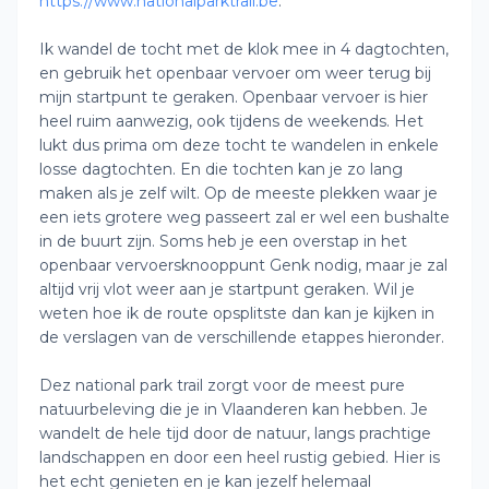
https://www.nationalparktrail.be
.
Ik wandel de tocht met de klok mee in 4 dagtochten,
en gebruik het openbaar vervoer om weer terug bij
mijn startpunt te geraken. Openbaar vervoer is hier
heel ruim aanwezig, ook tijdens de weekends. Het
lukt dus prima om deze tocht te wandelen in enkele
losse dagtochten. En die tochten kan je zo lang
maken als je zelf wilt. Op de meeste plekken waar je
een iets grotere weg passeert zal er wel een bushalte
in de buurt zijn. Soms heb je een overstap in het
openbaar vervoersknooppunt Genk nodig, maar je zal
altijd vrij vlot weer aan je startpunt geraken. Wil je
weten hoe ik de route opsplitste dan kan je kijken in
de verslagen van de verschillende etappes hieronder.
Dez national park trail zorgt voor de meest pure
natuurbeleving die je in Vlaanderen kan hebben. Je
wandelt de hele tijd door de natuur, langs prachtige
landschappen en door een heel rustig gebied. Hier is
het echt genieten en je kan jezelf helemaal