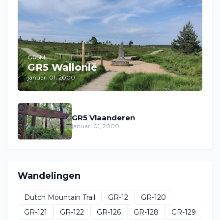
GR5M
GR5 Wallonië
januari 01, 2000
GR5 Vlaanderen
januari 01, 2000
Wandelingen
Dutch Mountain Trail
GR-12
GR-120
GR-121
GR-122
GR-126
GR-128
GR-129