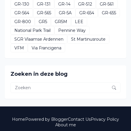
GR-130
GR-131
GR-14
GR-512
GR-561
GR-564
GR-565
GR-5A
GR-654
GR-655
GR-800
GR5
GR5M
LEE
National Park Trail
Pennine Way
SGR Vlaamse Ardennen
St Martinusroute
VFM
Via Francigena
Zoeken in deze blog
Home
Powered by Blogger
Contact Us
Privacy Policy
About me