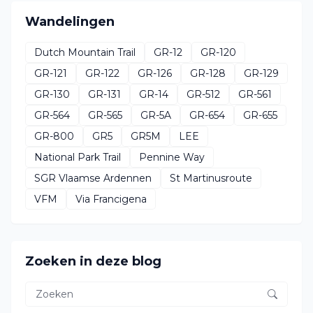
Wandelingen
Dutch Mountain Trail
GR-12
GR-120
GR-121
GR-122
GR-126
GR-128
GR-129
GR-130
GR-131
GR-14
GR-512
GR-561
GR-564
GR-565
GR-5A
GR-654
GR-655
GR-800
GR5
GR5M
LEE
National Park Trail
Pennine Way
SGR Vlaamse Ardennen
St Martinusroute
VFM
Via Francigena
Zoeken in deze blog