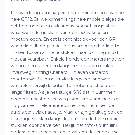
De wandeling vandaag vind ik de minst mooie van de
hele GR12. Ja, we komen langs hele mooie plekjes die
echt de moeite zijn. Maar er is ook het lange stuk
waar we in de graskant van een 2x2-vaks-baan
moeten lopen. En dat is echt niet ok voor een GR
wandeling. Ik begrijp dat het is om de verbinding te
maken tussen 2 mooie stukjes maar dan nog is dat
niet aanvaardbaar. Enkele honderden meters moeten
we ons zien te redden langs een extreem drukke
invalsweg richting Charleroi. En even verderop
moeten we 2 kilometer vlak langs een snelweg
wandelen terwijl de auto's 10 meter naast je oren
langs flitsen. Als je het stukje GR5 dat in Lummen
even net naast de snelweg loopt erg vond, dan is dit
nog van een hele andere dimensie. Hier rijden de
auto's echt vlak naast je. Maar er zijn gelukkig ook de
prachtige stukken langs de terrils en de hele mooie
stukken door de velden. Bekijk het foto-album (link
onderaan deze pagina) en je zal zien dat er best wel