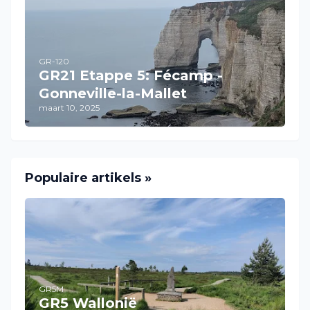
GR-120
GR21 Etappe 5: Fécamp -
Gonneville-la-Mallet
maart 10, 2025
Populaire artikels »
GR5M
GR5 Wallonië