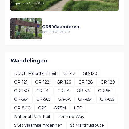
januari 01, 2000
GR5 Vlaanderen
januari 01, 2000
Wandelingen
Dutch Mountain Trail
GR-12
GR-120
GR-121
GR-122
GR-126
GR-128
GR-129
GR-130
GR-131
GR-14
GR-512
GR-561
GR-564
GR-565
GR-5A
GR-654
GR-655
GR-800
GR5
GR5M
LEE
National Park Trail
Pennine Way
SGR Vlaamse Ardennen
St Martinusroute