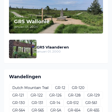
GR5M
GR5 Wallonië
januari 01, 2000
GR5 Vlaanderen
januari 01, 2000
Wandelingen
Dutch Mountain Trail
GR-12
GR-120
GR-121
GR-122
GR-126
GR-128
GR-129
GR-130
GR-131
GR-14
GR-512
GR-561
GR-564
GR-565
GR-5A
GR-654
GR-655