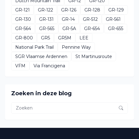
Dutch Mountain Trail
GR-12
GR-120
GR-121
GR-122
GR-126
GR-128
GR-129
GR-130
GR-131
GR-14
GR-512
GR-561
GR-564
GR-565
GR-5A
GR-654
GR-655
GR-800
GR5
GR5M
LEE
National Park Trail
Pennine Way
SGR Vlaamse Ardennen
St Martinusroute
VFM
Via Francigena
Zoeken in deze blog